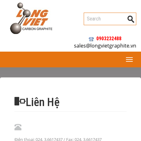
0903232488
sales@longvietgraphite.vn
Toggl
naviga
Liên Hệ
Điện thoại: 024. 3.6617437 / Fax: 024. 3.6617437