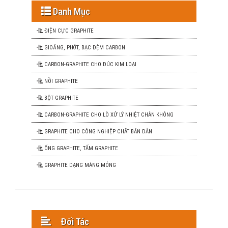
Danh Mục
ĐIỆN CỰC GRAPHITE
GIOĂNG, PHỚT, BẠC ĐỆM CARBON
CARBON-GRAPHITE CHO ĐÚC KIM LOẠI
NỒI GRAPHITE
BỘT GRAPHITE
CARBON-GRAPHITE CHO LÒ XỬ LÝ NHIỆT CHÂN KHÔNG
GRAPHITE CHO CÔNG NGHIỆP CHẤT BÁN DẪN
ỐNG GRAPHITE, TẤM GRAPHITE
GRAPHITE DẠNG MÀNG MỎNG
Đối Tác