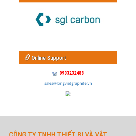
Online Support
0903232488
sales@longvietgraphite.vn
CÔNG TY TNHH THIẾT BỊ VÀ VẬT